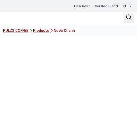
EN
CH
VI
Liên hệ
Yêu Cầu Báo Giá
PULL'S COFFEE
Products
Nước Chanh