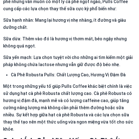
phê nhưng vẫn muốn có một ly cà phê ngọt ngào, Pulls Coffee
cung cấp các lựa chọn thay thế sữa cực kỳ phổ biến như:
Sữa hạnh nhân: Mang lại hương vị nhẹ nhàng, ít đường và giàu
dưỡng chất.
Sữa dừa: Thêm vào đó là hương vị thơm mát, béo ngậy nhưng
không quá ngọt.
Sữa yến mạch: Lựa chọn tuyệt vời cho những ai tìm kiếm một giải
pháp không chứa lactose nhưng vẫn giữ được độ béo nhẹ.
Cà Phê Robusta Pulls: Chất Lượng Cao, Hương Vị Đậm Đà
Một trong những yếu tố giúp Pulls Coffee khác biệt chính là việc
sử dụng hạt cà phê Robusta chất lượng cao. Cà phê Robusta có
hương vị đậm đà, mạnh mẽ và có lượng caffeine cao, giúp tăng
cường năng lượng mà không cần phải thêm đường hoặc sữa
nhiều. Sự kết hợp giữa hạt cà phê Robusta và các lựa chọn sữa
thay thế tạo nên một thức uống vừa ngon miệng vừa tốt cho sức
khỏe.