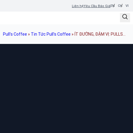
EN
CH
VI
Liên hệ
Yêu Cầu Báo Giá
Pull's Coffee
»
Tin Tức Pull's Coffee
»
ÍT ĐƯỜNG, ĐẬM VỊ: PULLS
COFFEE VỚI CÀ PHÊ LÀNH MẠNH