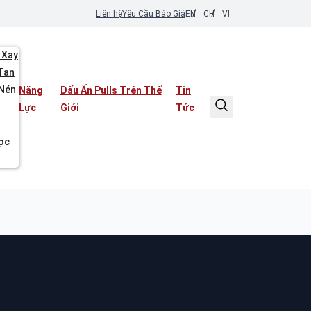
EN
CH
VI
Liên hệ
Yêu Cầu Báo Giá
 Xay
Tan
 Nén
Năng
Dấu Ấn Pulls Trên Thế
Tin
Lực
Giới
Tức
Lọc