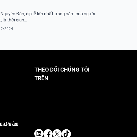
 Nguyên Đán, dịp lễ lớn nhất trong năm của người
, là thời gian…
12/2024
THEO DÕI CHÚNG TÔI
TRÊN
ợng Quyền