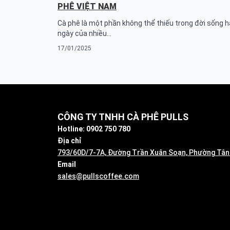
PHÊ VIỆT NAM
Cà phê là một phần không thể thiếu trong đời sống 
ngày của nhiều…
17/01/2025
CÔNG TY TNHH CÀ PHÊ PULLS
Hotline: 0902 750 780
Địa chỉ
793/60D/7-7A, Đường Trần Xuân Soạn, Phường Tân
Email
sales@pullscoffee.com