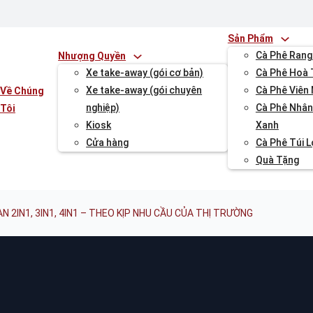
Sản Phẩm
Cà Phê Rang
Nhượng Quyền
Xe take-away (gói cơ bản)
Cà Phê Hoà 
Xe take-away (gói chuyên
Cà Phê Viên
Về Chúng
nghiệp)
Cà Phê Nhân
Tôi
Kiosk
Xanh
Cửa hàng
Cà Phê Túi 
Quà Tặng
N 2IN1, 3IN1, 4IN1 – THEO KỊP NHU CẦU CỦA THỊ TRƯỜNG