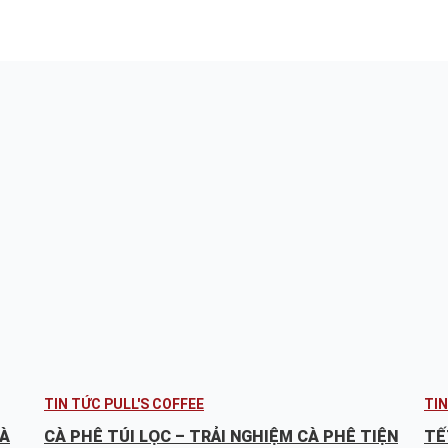
TIN TỨC PULL'S COFFEE
TIN
CÀ
CÀ PHÊ TÚI LỌC – TRẢI NGHIỆM CÀ PHÊ TIỆN
TẾ