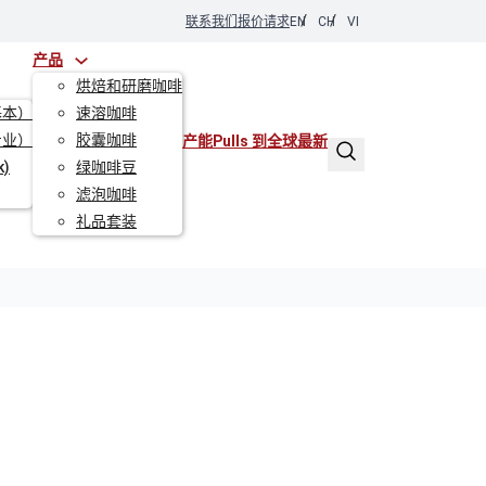
EN
CH
VI
联系我们
报价请求
产品
烘焙和研磨咖啡
基本）
速溶咖啡
专业）
胶囊咖啡
产能
Pulls 到全球
最新
k)
绿咖啡豆
滤泡咖啡
礼品套装