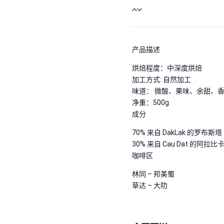
产品描述
烘焙程度：中深度烘焙
加工方式: 自然加工
味道： 微酸、果味、余甜、
净重：500g
成分
70% 来自 DakLak 的罗布斯塔
30% 来自 Cau Dat 的阿拉比
咖啡区
林同 – 邦美蜀
草达 – 大叻