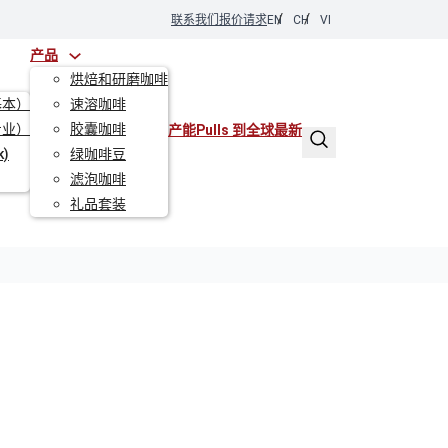
EN
CH
VI
联系我们
报价请求
产品
烘焙和研磨咖啡
基本）
速溶咖啡
专业）
胶囊咖啡
产能
Pulls 到全球
最新
k)
绿咖啡豆
滤泡咖啡
礼品套装