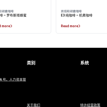
和研磨咖啡
烘焙和研磨咖啡
啡 – 罗布斯塔蜂蜜
E3 纯咖啡 – 机煮咖啡
d more
Read more
类别
系统
 4A 号。人力资本管
关于我们
特许经营政策